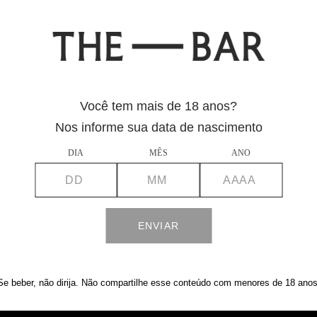
 Whisky Johnnie
Whisky Johnnie Walker
 Red Label 1L - 6
Label - 1L
des
90
R$
193
,
90
COMPRAR
COM
Você tem mais de 18 anos?
Nos informe sua data de nascimento
DIA
MÊS
ANO
ar
ENVIAR
IA
Se beber, não dirija. Não compartilhe esse conteúdo com menores de 18 anos