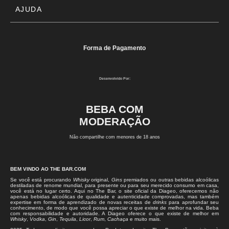
AJUDA
Forma de Pagamento
Desenvolvido Por:
BEBA COM
MODERAÇÃO
Não compartilhe com menores de 18 anos
BEM VINDO AO THE BAR.COM
Se você está procurando
Whisky
original,
Gins
premiados ou outras bebidas alcoólicas
destiladas de renome mundial, para presente ou para seu merecido consumo em casa,
você está no lugar certo. Aqui no The Bar, o site oficial da Diageo, oferecemos não
apenas bebidas alcoólicas de qualidade e autenticidade comprovadas, mas também
expertise em forma de aprendizado de novas receitas de
drinks
para aprofundar seu
conhecimento, de modo que você possa apreciar o que existe de melhor na vida. Beba
com responsabilidade e autoridade. A Diageo oferece o que existe de melhor em
Whisky
,
Vodka
,
Gin
,
Tequila
,
Licor
,
Rum
,
Cachaça
e muito mais.