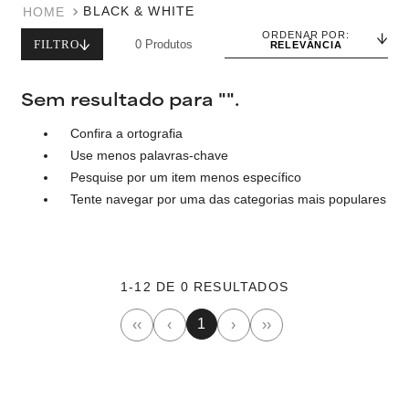
BLACK & WHITE
ORDENAR POR:
FILTRO
0
Produtos
RELEVÂNCIA
Sem resultado para "
".
Confira a ortografia
Use menos palavras-chave
Pesquise por um item menos específico
Tente navegar por uma das categorias mais populares
1
-
12
DE
0
RESULTADOS
1
‹‹
‹
›
››