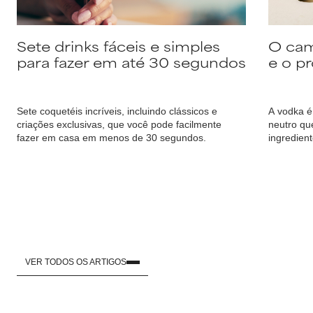
Sete drinks fáceis e simples
O cam
para fazer em até 30 segundos
e o p
Sete coquetéis incríveis, incluindo clássicos e
A vodka é
criações exclusivas, que você pode facilmente
neutro qu
fazer em casa em menos de 30 segundos.
ingredien
fermentáv
sofisticad
VER TODOS OS ARTIGOS