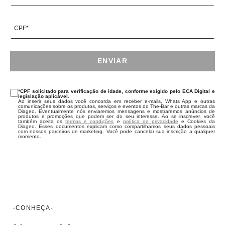
CPF*
ENVIAR
*CPF solicitado para verificação de idade, conforme exigido pelo ECA Digital e
legislação aplicável.
Ao inserir seus dados você concorda em receber e-mails, Whats App e outras
comunicações sobre os produtos, serviços e eventos do The-Bar e outras marcas da
Diageo. Eventualmente nós enviaremos mensagens e mostraremos anúncios de
produtos e promoções que podem ser do seu interesse. Ao se inscrever, você
também aceita os
termos e condições
e
política de privacidade
e Cookies da
Diageo. Esses documentos explicam como compartilhamos seus dados pessoais
com nossos parceiros de marketing. Você pode cancelar sua inscrição a qualquer
momento.
-CONHEÇA-