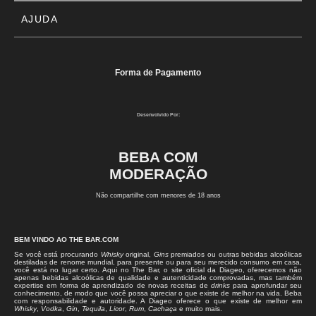
AJUDA
Forma de Pagamento
Desenvolvido Por:
BEBA COM
MODERAÇÃO
Não compartilhe com menores de 18 anos
BEM VINDO AO THE BAR.COM
Se você está procurando
Whisky
original,
Gins
premiados ou outras bebidas alcoólicas
destiladas de renome mundial, para presente ou para seu merecido consumo em casa,
você está no lugar certo. Aqui no The Bar, o site oficial da Diageo, oferecemos não
apenas bebidas alcoólicas de qualidade e autenticidade comprovadas, mas também
expertise em forma de aprendizado de novas receitas de
drinks
para aprofundar seu
conhecimento, de modo que você possa apreciar o que existe de melhor na vida. Beba
com responsabilidade e autoridade. A Diageo oferece o que existe de melhor em
Whisky
,
Vodka
,
Gin
,
Tequila
,
Licor
,
Rum
,
Cachaça
e muito mais.