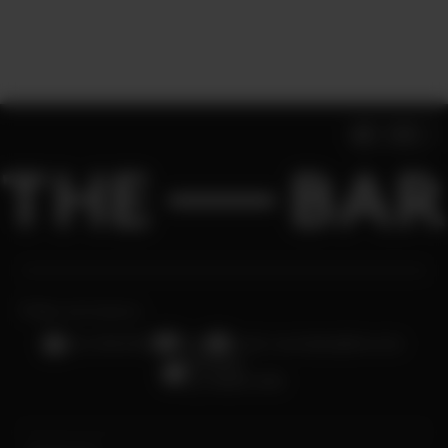
EXPLORAR
Fale conosco:
Chat
(11) 3336-0611
E-mail: sac.thebar@fcb.srv.br
Whatsapp
(11) 96600-4359