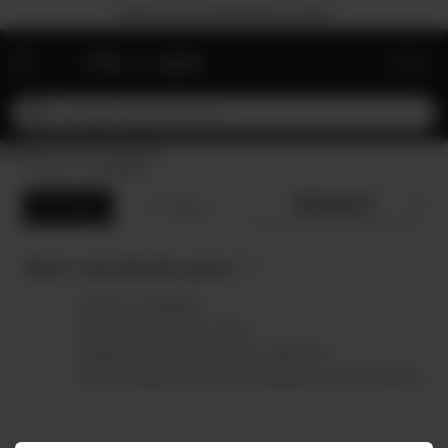
30% OFF na 1ª compra com PRIMEIRA30. Desc. máx. R$150.
OSTER
ORDENAR POR:
FILTRO
0
Produtos
RELEVÂNCIA
Sem resultado para "
".
Confira a ortografia
Use menos palavras-chave
Pesquise por um item menos específico
Tente navegar por uma das categorias mais populares