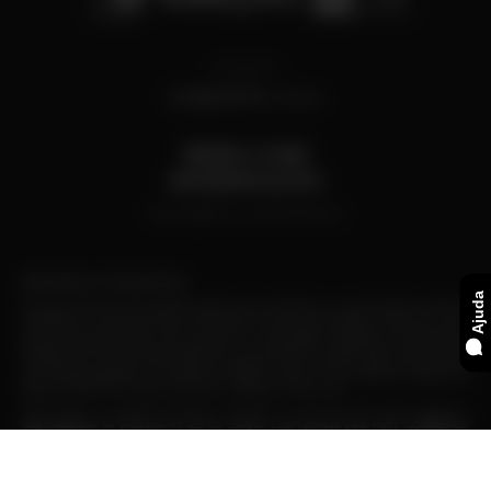
Desenvolvido Por:
BEBA COM
MODERAÇÃO
Não compartilhe com menores de 18 anos
BEM VINDO AO THE BAR.COM
Ajuda
Se você está procurando
Whisky
original,
Gins
premiados ou outras bebidas alcoólicas
destiladas de renome mundial, para presente ou para seu merecido consumo em casa,
você está no lugar certo. Aqui no The Bar, o site oficial da Diageo, oferecemos não
apenas bebidas alcoólicas de qualidade e autenticidade comprovadas, mas também
expertise em forma de aprendizado de novas receitas de
drinks
para aprofundar seu
conhecimento, de modo que você possa apreciar o que existe de melhor na vida. Beba
com responsabilidade e autoridade. A Diageo oferece o que existe de melhor em
Whisky
,
Vodka
,
Gin
,
Tequila
,
Licor
,
Rum
,
Cachaça
e muito mais.
2025 Todos os direitos reservados. Produtos do site The Bar estão sujeitos à
disponibilidade de produtos no ato da compra. Loja operada pela FULL COMMERCE
DO BRASIL CNPJ: 22.648.371/0004-60 / Endereço: Rod. Fernão Dias, Km 937, S\N -
Galpão 200 - Extrema - MG - CEP: 37640-000. As imagens dos produtos são
meramente ilustrativas. Todos os preços e condições estão sujeitos a alteração sem
aviso prévio. A simples inclusão de um produto no carrinho de compras não implica na
efetivação da compra. A inclusão do produto no carrinho de compras também não