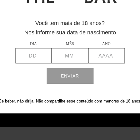
Você tem mais de 18 anos?
Nos informe sua data de nascimento
DIA
MÊS
ANO
ENVIAR
Se beber, não dirija. Não compartilhe esse conteúdo com menores de 18 anos