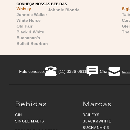
CONHEÇA NOSSAS BEBIDAS
Whisky
Sigl
Johnnie Blonde
Johnnie Walker
Tali
White Horse
Car
Old Parr
Gle
Black & White
The
Buchanan's
Bulleit Bourbon
Fale conosco:
(11) 3336-0611
Chat
sac
Bebidas
Marcas
GIN
BAILEYS
SINGLE MALTS
BLACK&WHITE
BUCHANAN’S