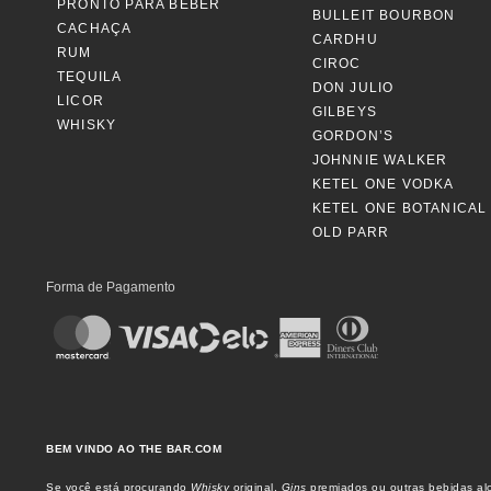
PRONTO PARA BEBER
BULLEIT BOURBON
CACHAÇA
CARDHU
RUM
CIROC
TEQUILA
DON JULIO
LICOR
GILBEYS
WHISKY
GORDON’S
JOHNNIE WALKER
KETEL ONE VODKA
KETEL ONE BOTANICAL
OLD PARR
Forma de Pagamento
BEM VINDO AO THE BAR.COM
Se você está procurando
Whisky
original,
Gins
premiados ou outras bebidas alc