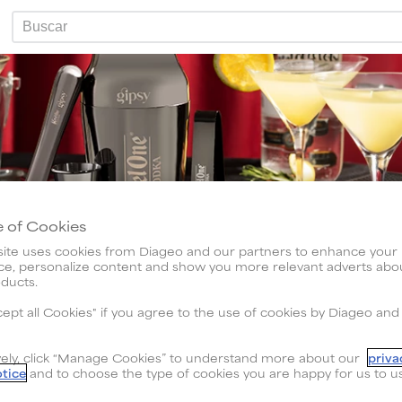
Buscar
 of Cookies
ite uses cookies from Diageo and our partners to enhance your
ce, personalize content and show you more relevant adverts abo
ducts.
cept all Cookies" if you agree to the use of cookies by Diageo and
vely, click “Manage Cookies” to understand more about our
priva
The Bar, você encontra as melhores opções de p
otice
and to choose the type of cookies you are happy for us to u
de whiskey e outros destilados extraordinários.