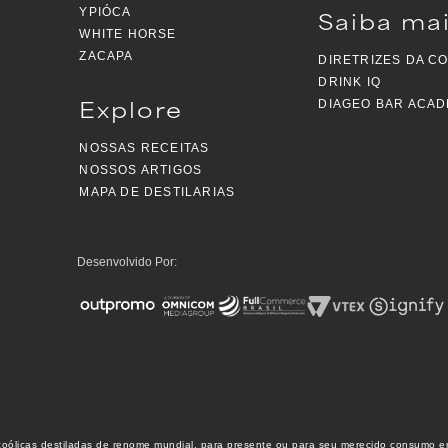
Saiba ma
YPIÓCA
WHITE HORSE
ZACAPA
DIRETRIZES DA C
DRINK IQ
Explore
DIAGEO BAR ACA
NOSSAS RECEITAS
NOSSOS ARTIGOS
MAPA DE DESTILARIAS
Desenvolvido Por:
oólicas destiladas de renome mundial, para presente ou para seu merecido consumo em c