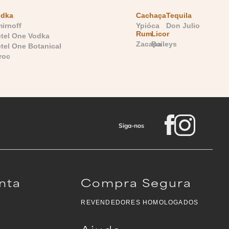
odka
Cachaça
Tequila
irnoff
Ypióca
Don Julio
Rum
Licor
tel One Vodka
Zacapa
Baileys
tel One Botanical
roc
Siga-nos
nta
Compra Segura
REVENDEDORES HOMOLOGADOS