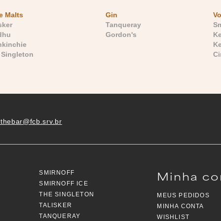
e Malts
Gin
V
sker
Tanqueray
Sm
dhu
Gordon's
Ke
nkinchie
Ke
 Singleton
Ci
.thebar@fcb.srv.br
Minha co
SMIRNOFF
SMIRNOFF ICE
THE SINGLETON
MEUS PEDIDOS
TALISKER
MINHA CONTA
TANQUERAY
WISHLIST