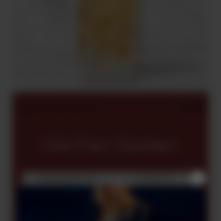
COMPARTILHAR RECEITA
Old Parr Golden
INGREDIENTES
PREPARO
50 ml de Old Parr 12 anos
45 ml de suco de laranja