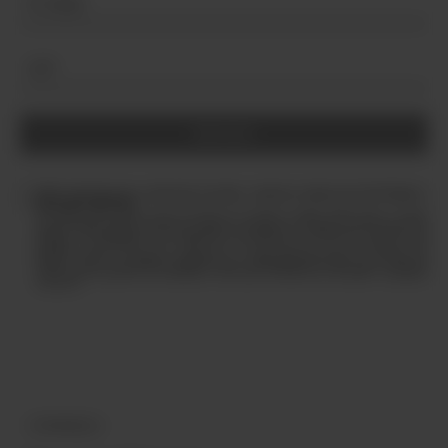
tendências do universo da coquetelaria e do
whisky
Email
Nome
Sobrenome
Data de nascimento*
N˚ Celular
CPF*