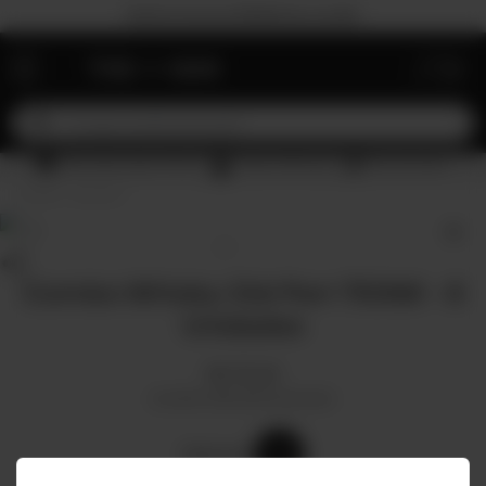
30% OFF na 1ª compra com PRIMEIRA30. Desc. máx. R$150.
Produto original enviado por The Bar
Pagamento 100% seguro
Política de Devolução
WHISKY
Combo Whisky Old Parr 750Ml - 6
Unidades
R$
752
,
90
em até
6
x
R$
125
,
48
sem juros
Selecione:
750ML