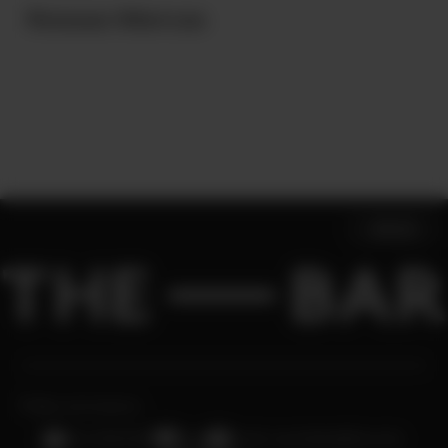
ENVIAR
*CPF solicitado para verificação de idade, conforme exigido pelo ECA Digital e
legislação aplicável.
Ao inserir seus dados você concorda em receber e-mails, Whats App e outras
comunicações sobre os produtos, serviços e eventos do The-Bar e outras marcas da
Diageo. Eventualmente nós enviaremos mensagens e mostraremos anúncios de
produtos e promoções que podem ser do seu interesse. Ao se inscrever, você
também aceita os
termos e condições
e
política de privacidade
e Cookies da
Diageo. Esses documentos explicam como compartilhamos seus dados pessoais
com nossos parceiros de marketing. Você pode cancelar sua inscrição a qualquer
momento.
-CONHEÇA-
Nossas Marcas