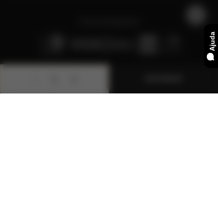
Fale conosco:
Ajuda
Chat
(11) 3336-0611
E-mail: sac.thebar@fcb.srv.br
Whatsapp
(11) 96600-4359
ADICIONAR
BEBIDAS
MARCAS
EXPLORE
MINHA CONTA
SAIBA MAIS