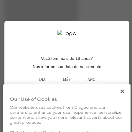
Você tem mais de 18 anos?
Nos informe sua data de nascimento
DIA
MÊS
ANO
Our Use of Cookies
Our website uses cookies from Diageo and our
ENVIAR
partners to enhance your user experience, personalize
content and show you more relevant adverts about our
great products.